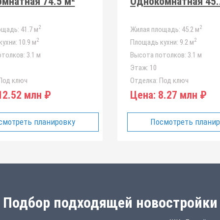
мнатная 74.5 м²
Однокомнатная 45.
2
2
ощадь:
41.7 м
Жилая площадь:
45.2 м
2
2
ухни:
10.9 м
Площадь кухни:
9.2 м
отолков:
3.1 м
Высота потолков:
3.1 м
Этаж:
10
Под ключ
Отделка:
Под ключ
2.52 млн ₽
Цена:
8.27 млн ₽
смотреть планировку
Посмотреть плани
Подбор подходящей новостройки