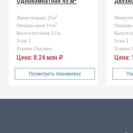
Однокомнатная 45 м²
Двухко
2
Жилая площадь:
22 м
Жилая пл
2
Площадь кухни:
9.5 м
Площадь к
Высота потолков:
3.1 м
Высота п
Этаж:
2
Этаж:
2
Отделка:
Под ключ
Отделка:
Цена:
8.24 млн ₽
Цена:
1
Посмотреть планировку
По