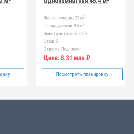
2 м²
Однокомнатная 45.4 м²
2
Жилая площадь:
22 м
2
Площадь кухни:
9.5 м
Высота потолков:
3.1 м
Этаж:
5
Отделка:
Под ключ
Цена:
8.31 млн ₽
ровку
Посмотреть планировку