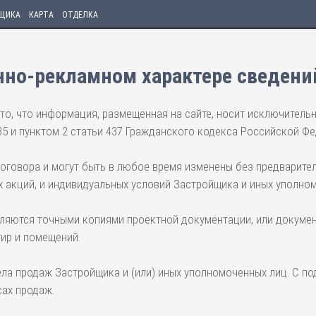
ЩИКА
КАРТА
ОТДЕЛКА
но-рекламном характере сведени
то, что информация, размещенная на сайте, носит исключитель
35 и пунктом 2 статьи 437 Гражданского кодекса Российской Фе
договора и могут быть в любое время изменены без предварите
 акций, и индивидуальных условий Застройщика и иных уполно
вляются точными копиями проектной документации, или докумен
тир и помещений.
ела продаж Застройщика и (или) иных уполномоченных лиц. С п
ах продаж.